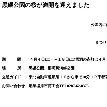
黒磯公園の桜が満開を迎えました
公園内に
まつり
期 間 ４月４日(土）～１８日(土)雪洞の点灯は４月
場 所 黒磯公園、那珂川河畔公園
交通ガイド 東北自動車道那須ＩＣから車で10分
ＪＲ宇都
お問い合わせ 那須塩原市商工会TEL0287-62-0373