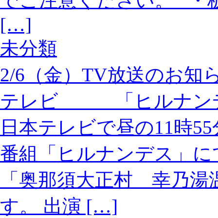
でご注意ください。 ・
[…]
未分類
2/6（金）TV放送のお
テレビ 「ヒルナン
日本テレビで昼の11時5
番組「ヒルナンデス」にて
「奥那須大正村 幸乃湯
す。 出演 […]