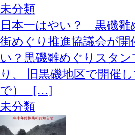
未分類
日本一はやい？ 黒磯雛
街めぐり推進協議会が開
い？黒磯雛めぐりスタン
り、 旧黒磯地区で開催
で） […]
未分類