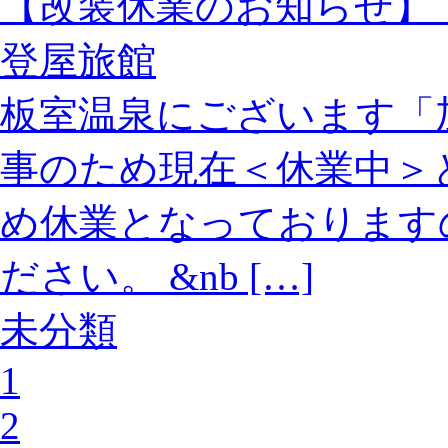
【改装休業のお知
登屋旅館
板室温泉にございます「
事のため現在＜休業中＞
め休業となっております
ださい。 &nb […]
未分類
1
2