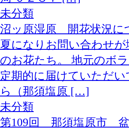
未分類
沼ッ原湿原 開花状況に
夏になりお問い合わせが
のお花たち。 地元のボ
定期的に届けていただい
ら（那須塩原 […]
未分類
第109回 那須塩原市 