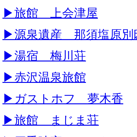
▶旅館 上会津屋
▶源泉遺産 那須塩原別
▶湯宿 梅川荘
▶赤沢温泉旅館
▶ガストホフ 夢木香
▶旅館 まじま荘