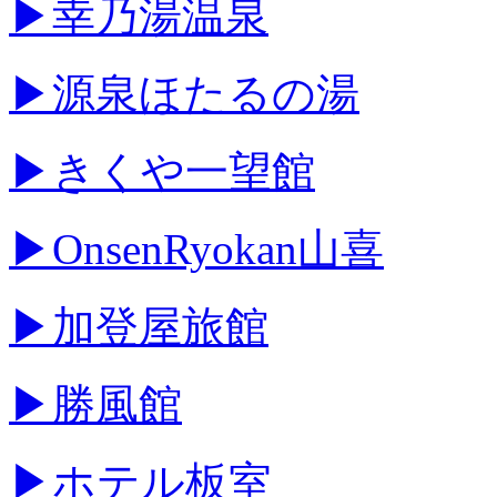
▶幸乃湯温泉
▶源泉ほたるの湯
▶きくや一望館
▶OnsenRyokan山喜
▶加登屋旅館
▶勝風館
▶ホテル板室