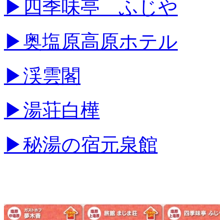
▶四季味亭 ふじや
▶奥塩原高原ホテル
▶渓雲閣
▶湯荘白樺
▶秘湯の宿元泉館