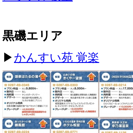
黒磯エリア
▶
かんすい苑 覚楽