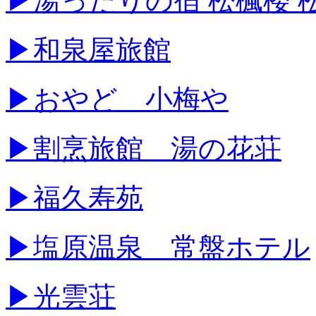
▶湯ったりの宿 松楓楼 
▶和泉屋旅館
▶おやど 小梅や
▶割烹旅館 湯の花荘
▶福久寿苑
▶塩原温泉 常盤ホテル
▶光雲荘