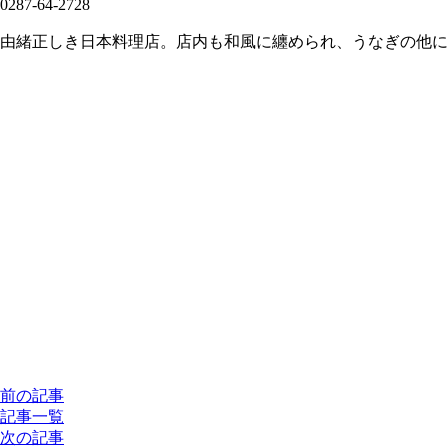
0287-64-2728
由緒正しき日本料理店。店内も和風に纏められ、うなぎの他に
前の記事
記事一覧
次の記事