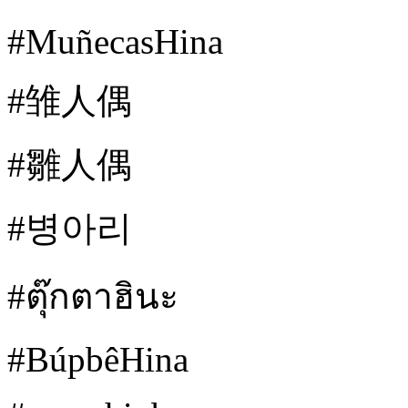
#MuñecasHina
#雏人偶
#雛人偶
#병아리
#ตุ๊กตาฮินะ
#BúpbêHina