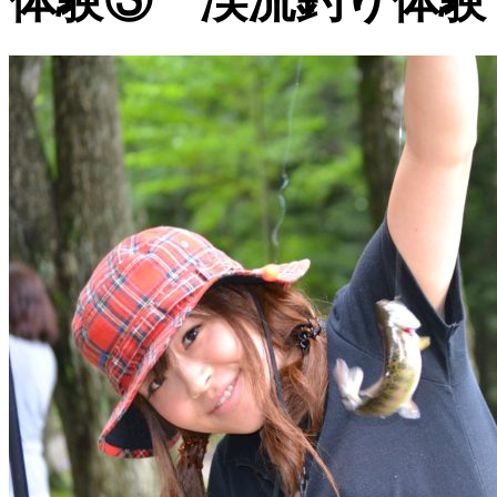
体験③ 渓流釣り体験