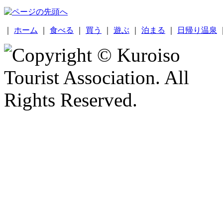
｜
ホーム
｜
食べる
｜
買う
｜
遊ぶ
｜
泊まる
｜
日帰り温泉