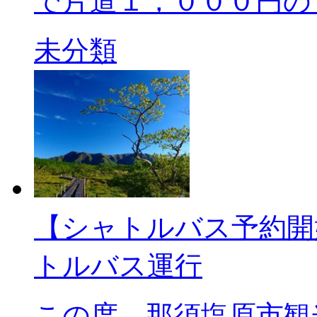
で片道１，０００円の 
未分類
【シャトルバス予
トルバス運行
この度、那須塩原市観