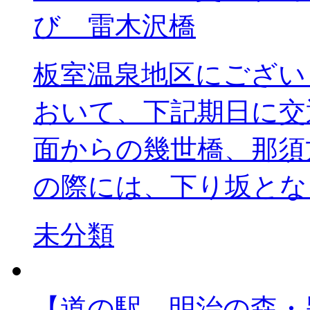
び 雷木沢橋
板室温泉地区にござい
おいて、下記期日に交
面からの幾世橋、那須
の際には、下り坂とな 
未分類
【道の駅 明治の森