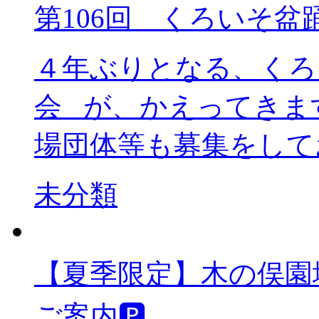
第106回 くろいそ盆
４年ぶりとなる、くろ
会 が、かえってきま
場団体等も募集をしてお
未分類
【夏季限定】木の俣
ご案内🅿