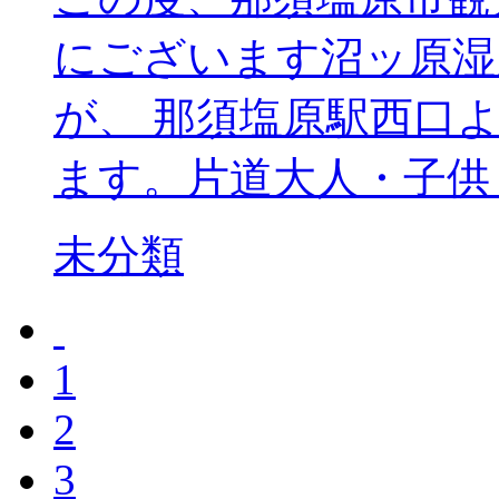
にございます沼ッ原湿
が、 那須塩原駅西口
ます。片道大人・子供 
未分類
1
2
3