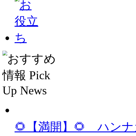
🌻【満開】🌻 ハ