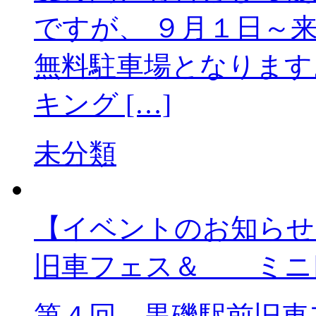
ですが、 ９月１日～
無料駐車場となります
キング […]
未分類
【イベントのお知らせ】
旧車フェス＆ ミニ
第４回 黒磯駅前旧車