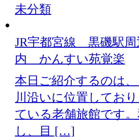
未分類
JR宇都宮線 黒
内 かんすい苑覚楽
本日ご紹介するのは、
川沿いに位置しており
ている老舗旅館です。
し、目 […]