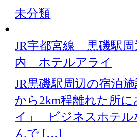
未分類
JR宇都宮線 黒
内 ホテルアライ
JR黒磯駅周辺の宿泊
から2km程離れた所
イ」 ビジネスホテル
んで […]