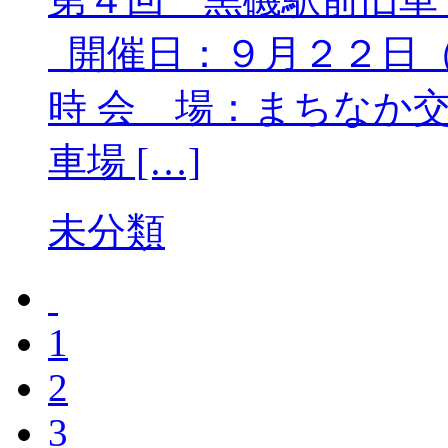
開催日：９月２２日（
時 会 場：まちなか
車場 […]
未分類
1
2
3