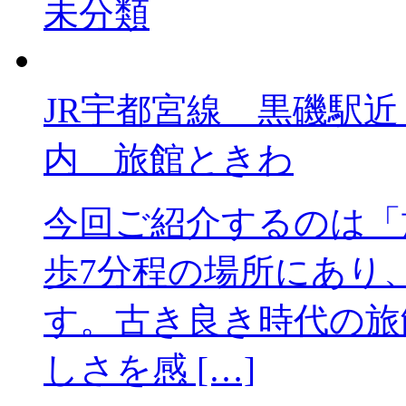
未分類
JR宇都宮線 黒
内 旅館ときわ
今回ご紹介するのは「
歩7分程の場所にあり
す。古き良き時代の旅
しさを感 […]