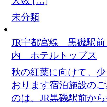
人数 […]
未分類
JR宇都宮線 黒
内 ホテルトップス
秋の紅葉に向けて、少
おります宿泊施設のご
のは、JR黒磯駅前か