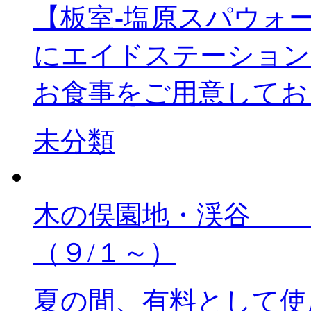
【板室-塩原スパウォー
にエイドステーション
お食事をご用意しており
未分類
木の俣園地・渓
（９/１～）
夏の間、有料として使