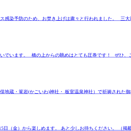
ス感染予防のため、お焚き上げは粛々と行われました。 三大祈
でいます。 橋の上からの眺めはとても圧巻です！ ぜひ、ご家
地蔵・篭岩(かごいわ)神社・ 板室温泉神社）で祈祷された御札
15日（金）から楽しめます。 あと少しお待ちください。 （