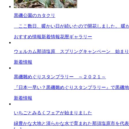
黒磯公園のカタクリ
ここ数日、暖かい日が続いたので開花しました。 暖か
おすすめ情報
新着情報
花暦ギャラリー
ウェルカム那須塩原 スプリングキャンペーン 始まり
新着情報
黒磯雛めぐりスタンプラリー ～２０２１～
『日本一早い？黒磯雛めぐりスタンプラリー』で黒磯地
新着情報
いちごとみるくフェアが始まりました
緑豊かな大地と清らかな水で育まれた那須塩原市を代表