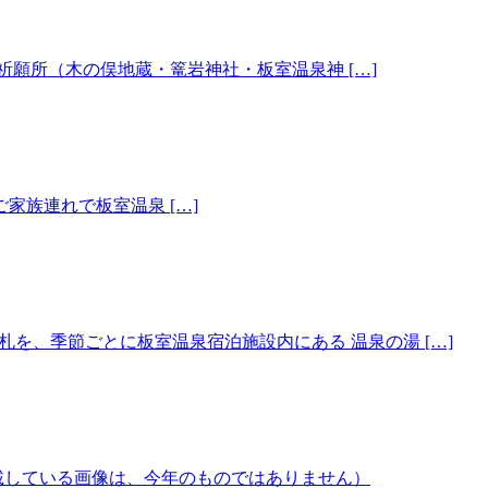
願所（木の俣地蔵・篭岩神社・板室温泉神 […]
族連れで板室温泉 […]
を、季節ごとに板室温泉宿泊施設内にある 温泉の湯 […]
掲載している画像は、今年のものではありません）