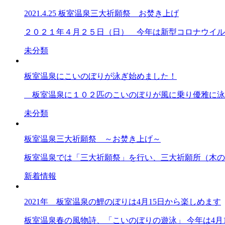
2021.4.25 板室温泉三大祈願祭 お焚き上げ
２０２１年４月２５日（日） 今年は新型コロナウイル
未分類
板室温泉にこいのぼりが泳ぎ始めました！
板室温泉に１０２匹のこいのぼりが風に乗り優雅に泳い
未分類
板室温泉三大祈願祭 ～お焚き上げ～
板室温泉では「三大祈願祭」を行い、三大祈願所（木の俣
新着情報
2021年 板室温泉の鯉のぼりは4月15日から楽しめます
板室温泉春の風物詩、「こいのぼりの遊泳」 今年は4月