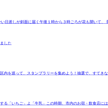
い日差しが斜面に届く午後１時から３時ごろが花も開いて、 美し
ました
区内を巡って、スタンプラリーを集めよう！抽選で、すてきな
する「いちご」よ「牛乳」この時期、市内のお宿・飲食店には